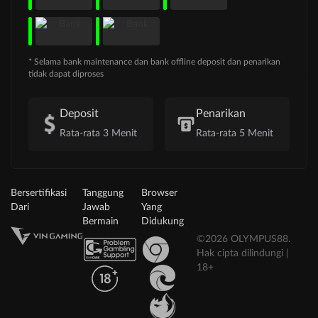
* Selama bank maintenance dan bank offline deposit dan penarikan
tidak dapat diproses
Deposit
Penarikan
Rata-rata 3 Menit
Rata-rata 5 Menit
Bersertifikasi
Tanggung
Browser
Dari
Jawab
Yang
Bermain
Didukung
©2026 OLYMPUS88.
Hak cipta dilindungi |
18+