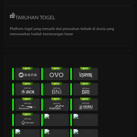
TARUHAN TOGEL
Platform togel yang menarik dari perusahan terbaik di dunia yang
menawarkan hadiah kemenangan besar