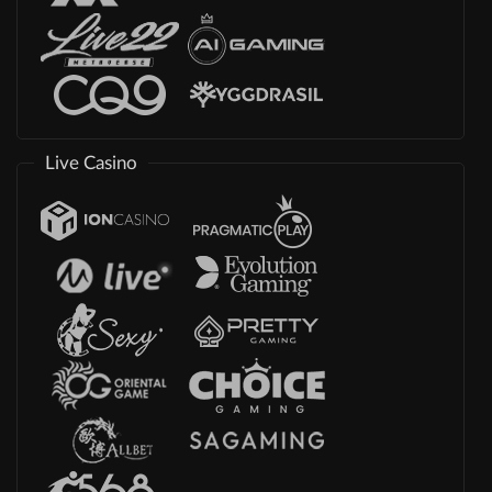
Live Casino