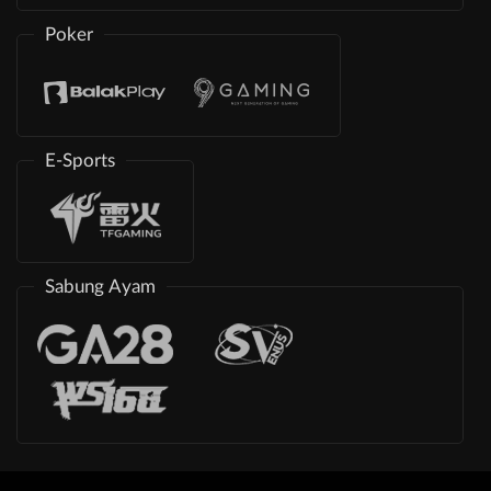
Poker
E-Sports
Sabung Ayam