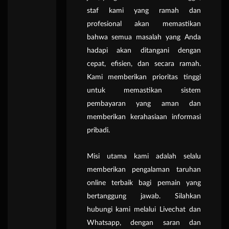
staf kami yang ramah dan
profesional akan memastikan
bahwa semua masalah yang Anda
hadapi akan ditangani dengan
cepat, efisien, dan secara ramah.
Kami memberikan prioritas tinggi
untuk memastikan sistem
pembayaran yang aman dan
memberikan kerahasiaan informasi
pribadi.
Misi utama kami adalah selalu
memberikan pengalaman taruhan
online terbaik bagi pemain yang
bertanggung jawab. Silahkan
hubungi kami melalui Livechat dan
Whatsapp, dengan saran dan