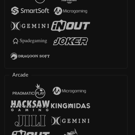
Arcade