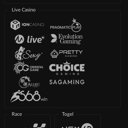
Live Casino
Race
Togel