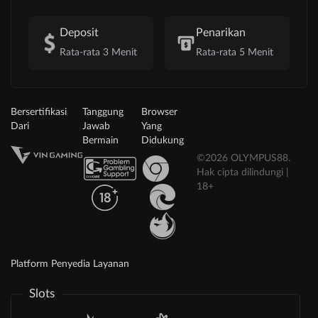
Deposit
Penarikan
Rata-rata 3 Menit
Rata-rata 5 Menit
Bersertifikasi
Tanggung
Browser
Dari
Jawab
Yang
Bermain
Didukung
©2026 OLYMPUS88.
Hak cipta dilindungi |
18+
Platform Penyedia Layanan
Slots